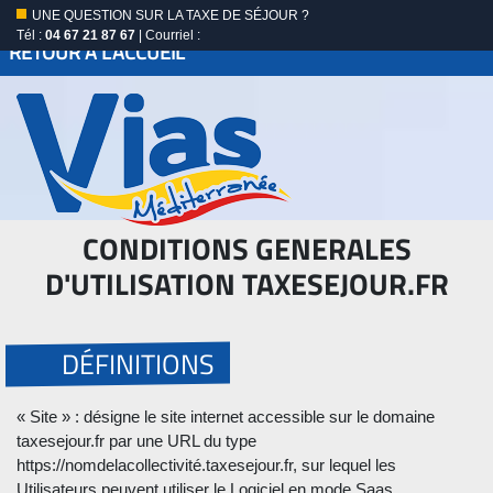
UNE QUESTION SUR LA TAXE DE SÉJOUR ?
Tél :
04 67 21 87 67
| Courriel :
RETOUR À L'ACCUEIL
CONDITIONS GENERALES
D'UTILISATION TAXESEJOUR.FR
DÉFINITIONS
« Site » : désigne le site internet accessible sur le domaine
taxesejour.fr par une URL du type
https://nomdelacollectivité.taxesejour.fr, sur lequel les
Utilisateurs peuvent utiliser le Logiciel en mode Saas.